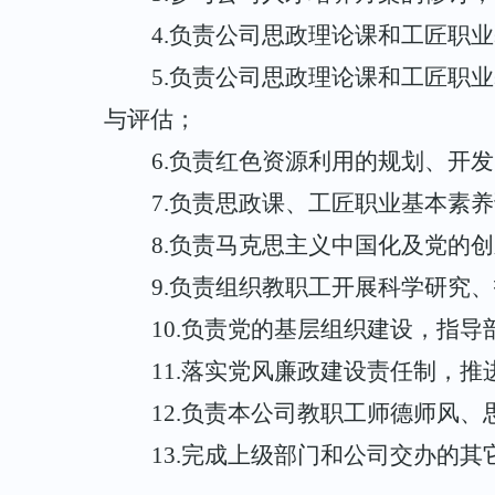
4.
负责公司思政理论课
和
工匠职业
5.
负责公司思政理论课
和
工匠职业
与评估；
6
.
负责红色资源利用的规划、开发
7
.
负责思政课、工匠职业基本素养
8
.
负责马克思主义中国化及党的创
9
.
负责组织教职工开展科学研究、
1
0
.
负责党的基层组织建设，指导
1
1
.
落实党风廉政建设责任制，推
1
2
.
负责本公司教职工师德师风、
1
3
.
完成上级部门和公司交办的其