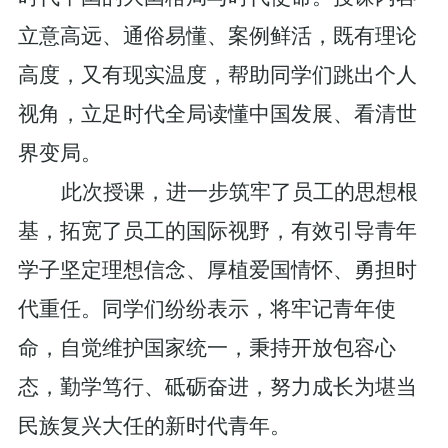
立意高远、通俗易懂、案例鲜活，既有理论
高度，又有现实温度，帮助同学们跳出个人
视角，立足时代全局读懂中国发展、看清世
界变局。
此次
授课
，进一步筑牢了员工的思想根
基，拓宽了员工的国际视野，有效引导青年
学子坚定理想信念、厚植爱国情怀、勇担时
代重任。同学们纷纷表示，将牢记青年使
命，自觉维护国家统一，秉持开放包容心
态，勤学笃行、砥砺奋进，努力成长为堪当
民族复兴大任的新时代青年。