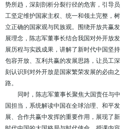
势所趋，深刻剖析分裂行径的危害，引导员
工坚定维护国家主权、
统一
和领土完整，树
立正确的国家观与民族观。围绕开放共赢发
展理念，陈
志军董事长
结合我国对外开放发
展历程与实践成果，讲解了新时代中国坚持
包容开放、互利共赢的发展思路，让员工深
刻认识到对外开放是国家繁荣发展的必由之
路。
同时，陈
志军董事长
聚焦大国责任与中
国担当，系统解读中国在全球治理、和平发
展、合作共赢中发挥的重要作用，展现
了
新
时代中国的大国格局与时代使命。授课内容