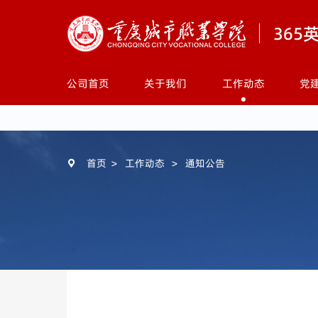
36
公司首页
关于我们
工作动态
党
公司首页
关于我们
工作动态
首页
>
工作动态
>
通知公告

党建工作
红色匠心
文艺名家工作室
下载专区