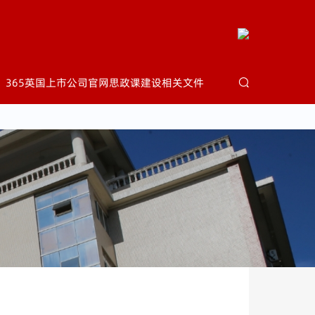
e
365英国上市公司官网思政课建设相关文件





