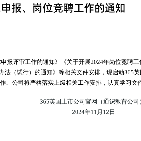
称申报、岗位竞聘工作的通知
称申报评审工作的通知》《关于开展2024年岗位竞聘工作的
办
法（试行）的通知》等相关文件安排，现启动365
竞聘工作。公司将严格落实上级相关工作安排，认真学习
——
365英国上市公司官网（通识教育公司
2024
年
11
月
12
日