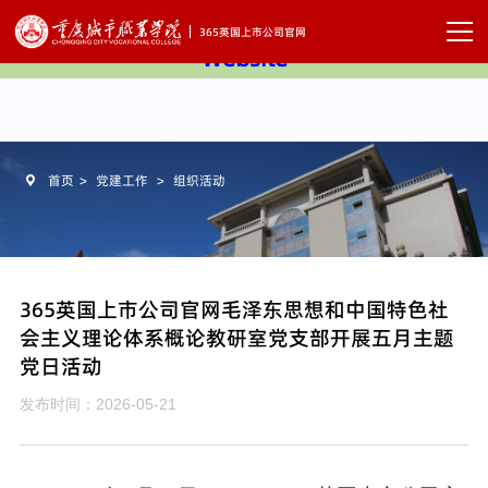
365英国上市公司(集团)官方网站-Official
365英国上市公司官网
Website
公司首页
首页
>
党建工作
>
组织活动

关于我们

工作动态

365英国上市公司官网毛泽东思想和中国特色社
党建工作
会主义理论体系概论教研室党支部开展五月主题

党日活动
红色匠心

发布时间：2026-05-21
文艺名家工作室
