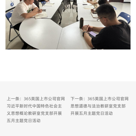
上一条：365英国上市公司官网
下一条：365英国上市公司官网
习近平新时代中国特色社会主
思想道德与法治教研室党支部
义思想概论教研室党支部开展
开展五月主题党日活动
五月主题党日活动